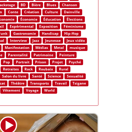
ackstage
BD
Bière
Blues
Chanson
n
Conte
Création
Culture
Dainville
conomie
Économie
Éducation
Élections
xil
Expérimental
Exposition
Féminisme
Funk
Gastronomie
Handicap
Hip-Hop
nal
Interview
Jazz
Jeunesse
Jeux vidéo
Manifestation
Médias
Metal
musique
ne
Parentalité
Patrimoine
Peinture
Pop
Portrait
Prison
Projet
Psyché
Retraites
Rock
Roubaix
Rural
Salon du livre
Santé
Science
Sexualité
cat
Théâtre
Transports
Travail
Tsigane
Vêtement
Voyage
World