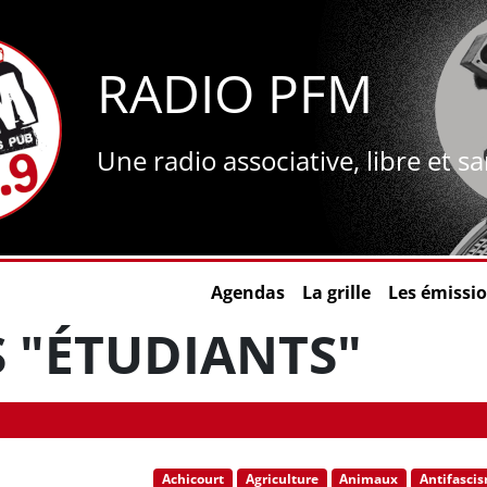
RADIO PFM
Une radio associative, libre et s
Agendas
La grille
Les émissi
 "ÉTUDIANTS"
Achicourt
Agriculture
Animaux
Antifasci