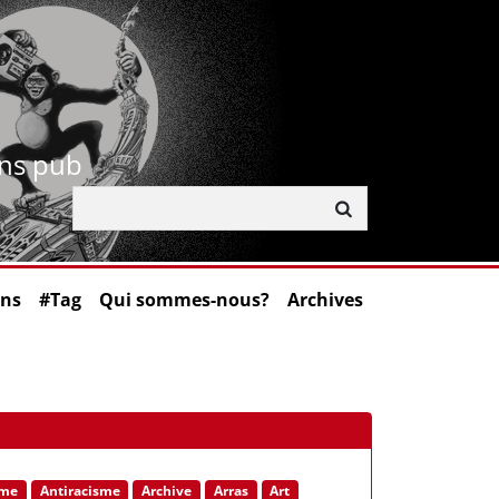
ans pub
ons
#Tag
Qui sommes-nous?
Archives
sme
Antiracisme
Archive
Arras
Art