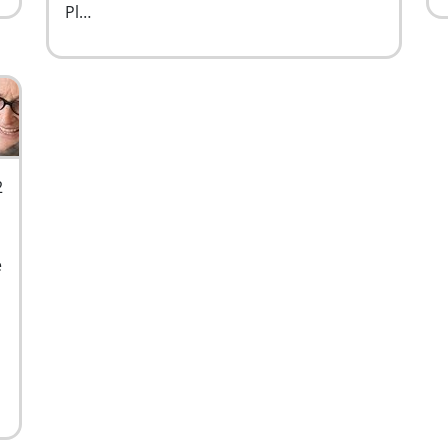
Pl…
2
e