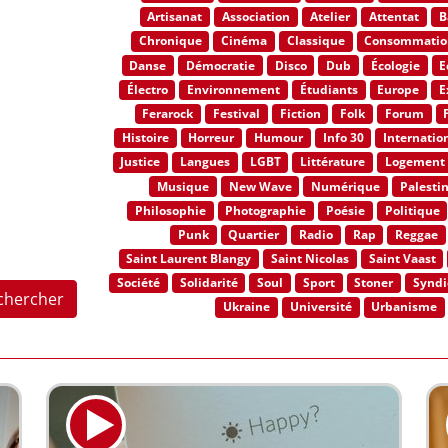
Artisanat
Association
Atelier
Attentat
B
Chronique
Cinéma
Classique
Consommatio
Danse
Démocratie
Disco
Dub
Écologie
E
Électro
Environnement
Étudiants
Europe
E
Ferarock
Festival
Fiction
Folk
Forum
Histoire
Horreur
Humour
Info 30
Internatio
Justice
Langues
LGBT
Littérature
Logement
Musique
New Wave
Numérique
Palesti
Philosophie
Photographie
Poésie
Politique
Punk
Quartier
Radio
Rap
Reggae
Saint Laurent Blangy
Saint Nicolas
Saint Vaast
Société
Solidarité
Soul
Sport
Stoner
Syndi
chercher
Ukraine
Université
Urbanisme