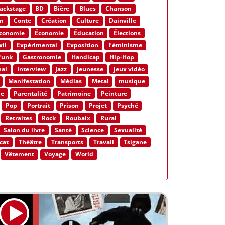
ackstage
BD
Bière
Blues
Chanson
n
Conte
Création
Culture
Dainville
conomie
Économie
Éducation
Élections
xil
Expérimental
Exposition
Féminisme
Funk
Gastronomie
Handicap
Hip-Hop
nal
Interview
Jazz
Jeunesse
Jeux vidéo
Manifestation
Médias
Metal
musique
ne
Parentalité
Patrimoine
Peinture
Pop
Portrait
Prison
Projet
Psyché
Retraites
Rock
Roubaix
Rural
Salon du livre
Santé
Science
Sexualité
cat
Théâtre
Transports
Travail
Tsigane
Vêtement
Voyage
World