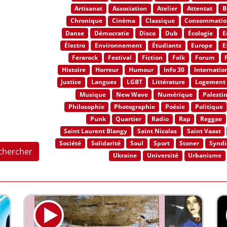
Artisanat
Association
Atelier
Attentat
B
Chronique
Cinéma
Classique
Consommatio
Danse
Démocratie
Disco
Dub
Écologie
E
Électro
Environnement
Étudiants
Europe
E
Ferarock
Festival
Fiction
Folk
Forum
Histoire
Horreur
Humour
Info 30
Internatio
Justice
Langues
LGBT
Littérature
Logement
Musique
New Wave
Numérique
Palesti
Philosophie
Photographie
Poésie
Politique
Punk
Quartier
Radio
Rap
Reggae
Saint Laurent Blangy
Saint Nicolas
Saint Vaast
Société
Solidarité
Soul
Sport
Stoner
Syndi
chercher
Ukraine
Université
Urbanisme