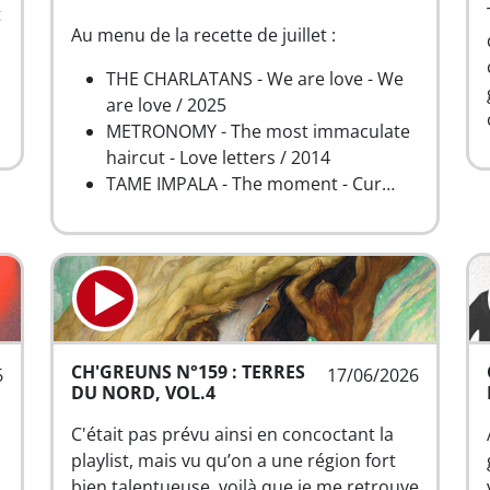
t
Au menu de la recette de juillet :
THE CHARLATANS - We are love - We
are love / 2025
METRONOMY - The most immaculate
haircut - Love letters / 2014
TAME IMPALA - The moment - Cur…
CH'GREUNS N°159 : TERRES
6
17/06/2026
DU NORD, VOL.4
s
C'était pas prévu ainsi en concoctant la
playlist, mais vu qu’on a une région fort
s
bien talentueuse, voilà que je me retrouve