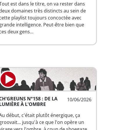
Tout est dans le titre, on va rester dans
deux domaines très distincts au sein de
cette playlist toujours concoctée avec
grande intelligence. Peut-être bien que
ces deux gens…
CH'GREUNS N°158 : DE LA
10/06/2026
LUMIÈRE À L'OMBRE
Au début, c'était plutôt énergique, ça
groovait... jusqu'à ce que l'on opère un
virage vers l'ombre, à coup de shoegaze