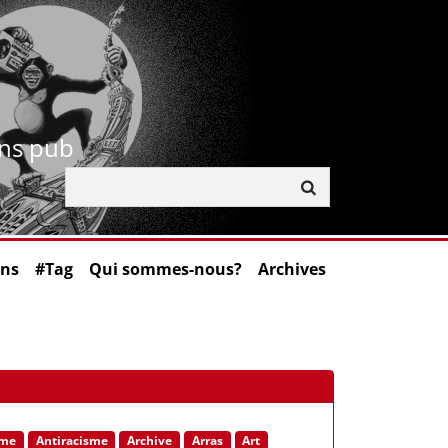
ans pub
ons
#Tag
Qui sommes-nous?
Archives
sme
Antiracisme
Archive
Arras
Art