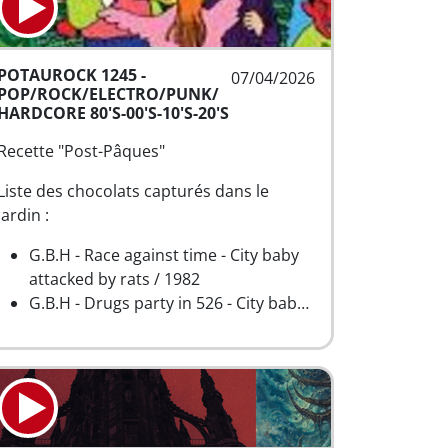
POTAUROCK 1245 -
07/04/2026
POP/ROCK/ELECTRO/PUNK/
HARDCORE 80'S-00'S-10'S-20'S
Recette "Post-Pâques"
Liste des chocolats capturés dans le
jardin :
G.B.H - Race against time - City baby
attacked by rats / 1982
G.B.H - Drugs party in 526 - City bab…