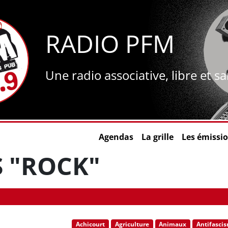
RADIO PFM
Une radio associative, libre et s
Agendas
La grille
Les émissi
S "ROCK"
Achicourt
Agriculture
Animaux
Antifasci