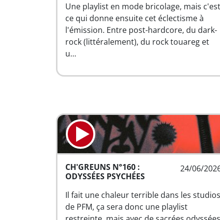
Une playlist en mode bricolage, mais c'es
ce qui donne ensuite cet éclectisme à
l'émission. Entre post-hardcore, du dark-
rock (littéralement), du rock touareg et
u…
CH'GREUNS N°160 :
24/06/202
ODYSSÉES PSYCHÉES
Il fait une chaleur terrible dans les studio
de PFM, ça sera donc une playlist
restreinte, mais avec de sacrées odyssée