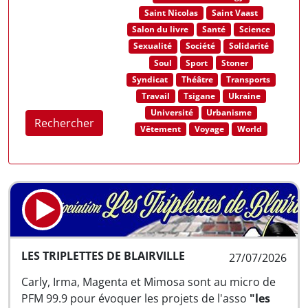
Saint Nicolas
Saint Vaast
Salon du livre
Santé
Science
Sexualité
Société
Solidarité
Soul
Sport
Stoner
Syndicat
Théâtre
Transports
Travail
Tsigane
Ukraine
Université
Urbanisme
Rechercher
Vêtement
Voyage
World
LES TRIPLETTES DE BLAIRVILLE
27/07/2026
Carly, Irma, Magenta et Mimosa sont au micro de
PFM 99.9 pour évoquer les projets de l'asso
"les