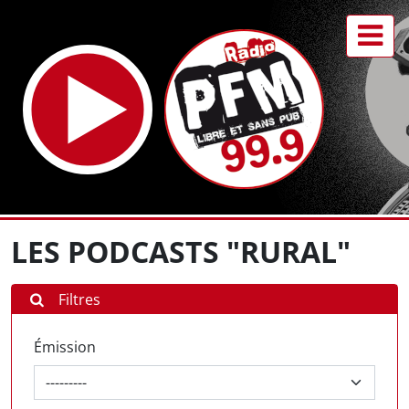
LES PODCASTS "RURAL"
Filtres
Émission