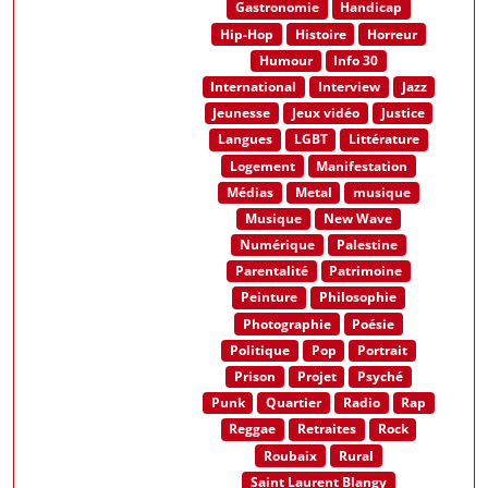
Gastronomie
Handicap
Hip-Hop
Histoire
Horreur
Humour
Info 30
International
Interview
Jazz
Jeunesse
Jeux vidéo
Justice
Langues
LGBT
Littérature
Logement
Manifestation
Médias
Metal
musique
Musique
New Wave
Numérique
Palestine
Parentalité
Patrimoine
Peinture
Philosophie
Photographie
Poésie
Politique
Pop
Portrait
Prison
Projet
Psyché
Punk
Quartier
Radio
Rap
Reggae
Retraites
Rock
Roubaix
Rural
Saint Laurent Blangy