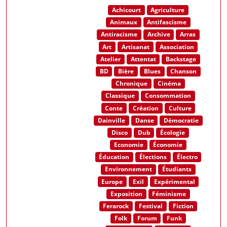
Achicourt
Agriculture
Animaux
Antifascisme
Antiracisme
Archive
Arras
Art
Artisanat
Association
Atelier
Attentat
Backstage
BD
Bière
Blues
Chanson
Chronique
Cinéma
Classique
Consommation
Conte
Création
Culture
Dainville
Danse
Démocratie
Disco
Dub
Écologie
Economie
Économie
Éducation
Élections
Électro
Environnement
Étudiants
Europe
Exil
Expérimental
Exposition
Féminisme
Ferarock
Festival
Fiction
Folk
Forum
Funk