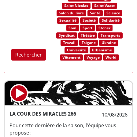
Saint Nicolas
Saint Vaast
Salon du livre
Santé
Science
Sexualité
Société
Solidarité
Soul
Sport
Stoner
Syndicat
Théâtre
Transports
Travail
Tsigane
Ukraine
Université
Urbanisme
Rechercher
Vêtement
Voyage
World
LA COUR DES MIRACLES 266
10/08/2026
Pour cette dernière de la saison, l'équipe vous
propose :