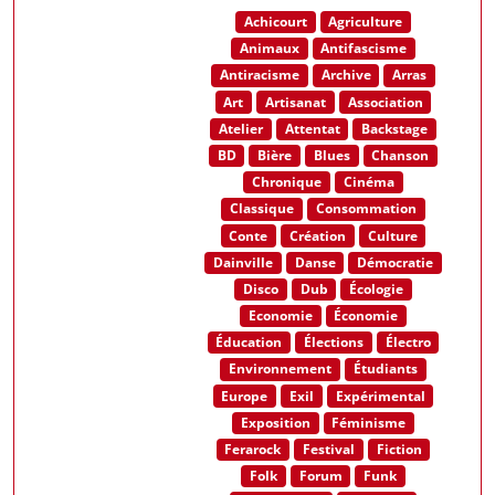
Achicourt
Agriculture
Animaux
Antifascisme
Antiracisme
Archive
Arras
Art
Artisanat
Association
Atelier
Attentat
Backstage
BD
Bière
Blues
Chanson
Chronique
Cinéma
Classique
Consommation
Conte
Création
Culture
Dainville
Danse
Démocratie
Disco
Dub
Écologie
Economie
Économie
Éducation
Élections
Électro
Environnement
Étudiants
Europe
Exil
Expérimental
Exposition
Féminisme
Ferarock
Festival
Fiction
Folk
Forum
Funk