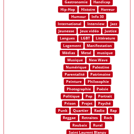
Gastronomie
Handicap
Hip-Hop
Histoire
Horreur
Humour
Info 30
International
Interview
Jazz
Jeunesse
Jeux vidéo
Justice
Langues
LGBT
Littérature
Logement
Manifestation
Médias
Metal
musique
Musique
New Wave
Numérique
Palestine
Parentalité
Patrimoine
Peinture
Philosophie
Photographie
Poésie
Politique
Pop
Portrait
Prison
Projet
Psyché
Punk
Quartier
Radio
Rap
Reggae
Retraites
Rock
Roubaix
Rural
Saint Laurent Blangy