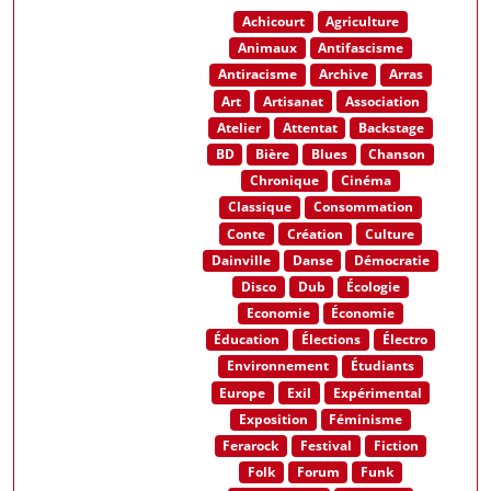
Achicourt
Agriculture
Animaux
Antifascisme
Antiracisme
Archive
Arras
Art
Artisanat
Association
Atelier
Attentat
Backstage
BD
Bière
Blues
Chanson
Chronique
Cinéma
Classique
Consommation
Conte
Création
Culture
Dainville
Danse
Démocratie
Disco
Dub
Écologie
Economie
Économie
Éducation
Élections
Électro
Environnement
Étudiants
Europe
Exil
Expérimental
Exposition
Féminisme
Ferarock
Festival
Fiction
Folk
Forum
Funk