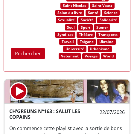
Saint Nicolas
Saint Vaast
Salon du livre
Santé
Science
Sexualité
Société
Solidarité
Soul
Sport
Stoner
Syndicat
Théâtre
Transports
Travail
Tsigane
Ukraine
Université
Urbanisme
Rechercher
Vêtement
Voyage
World
CH'GREUNS N°163 : SALUT LES
22/07/2026
COPAINS
On commence cette playlist avec la sortie de bons