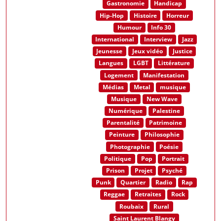
Gastronomie
Handicap
Hip-Hop
Histoire
Horreur
Humour
Info 30
International
Interview
Jazz
Jeunesse
Jeux vidéo
Justice
Langues
LGBT
Littérature
Logement
Manifestation
Médias
Metal
musique
Musique
New Wave
Numérique
Palestine
Parentalité
Patrimoine
Peinture
Philosophie
Photographie
Poésie
Politique
Pop
Portrait
Prison
Projet
Psyché
Punk
Quartier
Radio
Rap
Reggae
Retraites
Rock
Roubaix
Rural
Saint Laurent Blangy