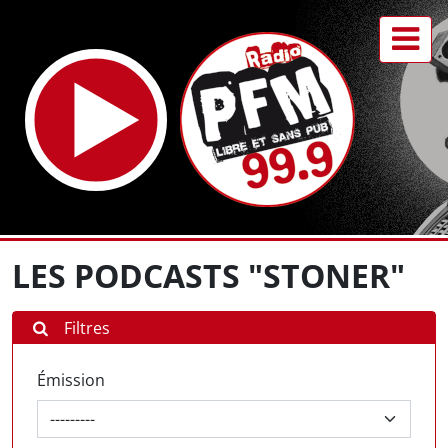
LES PODCASTS "STONER"
Filtres
Émission