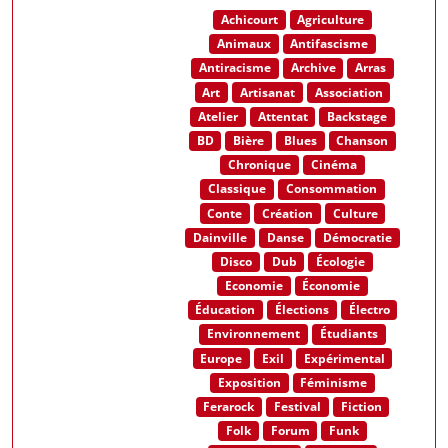
Achicourt
Agriculture
Animaux
Antifascisme
Antiracisme
Archive
Arras
Art
Artisanat
Association
Atelier
Attentat
Backstage
BD
Bière
Blues
Chanson
Chronique
Cinéma
Classique
Consommation
Conte
Création
Culture
Dainville
Danse
Démocratie
Disco
Dub
Écologie
Economie
Économie
Éducation
Élections
Électro
Environnement
Étudiants
Europe
Exil
Expérimental
Exposition
Féminisme
Ferarock
Festival
Fiction
Folk
Forum
Funk