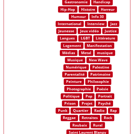
Gastronomie
Handicap
Hip-Hop
Histoire
Horreur
Humour
Info 30
International
Interview
Jazz
Jeunesse
Jeux vidéo
Justice
Langues
LGBT
Littérature
Logement
Manifestation
Médias
Metal
musique
Musique
New Wave
Numérique
Palestine
Parentalité
Patrimoine
Peinture
Philosophie
Photographie
Poésie
Politique
Pop
Portrait
Prison
Projet
Psyché
Punk
Quartier
Radio
Rap
Reggae
Retraites
Rock
Roubaix
Rural
Saint Laurent Blangy