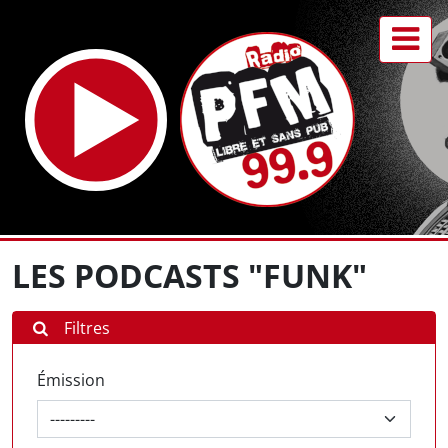
LES PODCASTS "FUNK"
Filtres
Émission