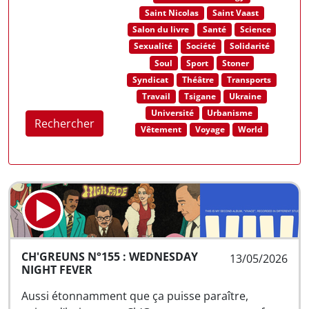
Saint Nicolas
Saint Vaast
Salon du livre
Santé
Science
Sexualité
Société
Solidarité
Soul
Sport
Stoner
Syndicat
Théâtre
Transports
Travail
Tsigane
Ukraine
Université
Urbanisme
Rechercher
Vêtement
Voyage
World
CH'GREUNS N°155 : WEDNESDAY
13/05/2026
NIGHT FEVER
Aussi étonnamment que ça puisse paraître,