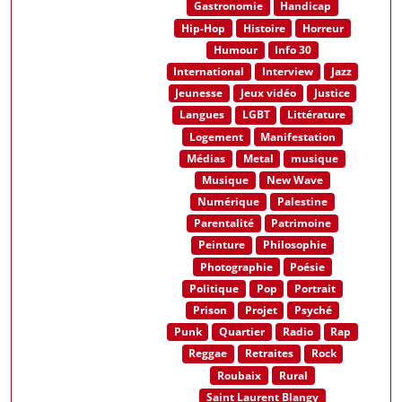
Gastronomie
Handicap
Hip-Hop
Histoire
Horreur
Humour
Info 30
International
Interview
Jazz
Jeunesse
Jeux vidéo
Justice
Langues
LGBT
Littérature
Logement
Manifestation
Médias
Metal
musique
Musique
New Wave
Numérique
Palestine
Parentalité
Patrimoine
Peinture
Philosophie
Photographie
Poésie
Politique
Pop
Portrait
Prison
Projet
Psyché
Punk
Quartier
Radio
Rap
Reggae
Retraites
Rock
Roubaix
Rural
Saint Laurent Blangy