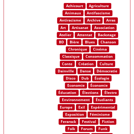
Achicourt
Agriculture
Animaux
Antifascisme
Antiracisme
Archive
Arras
Art
Artisanat
Association
Atelier
Attentat
Backstage
BD
Bière
Blues
Chanson
Chronique
Cinéma
Classique
Consommation
Conte
Création
Culture
Dainville
Danse
Démocratie
Disco
Dub
Écologie
Economie
Économie
Éducation
Élections
Électro
Environnement
Étudiants
Europe
Exil
Expérimental
Exposition
Féminisme
Ferarock
Festival
Fiction
Folk
Forum
Funk