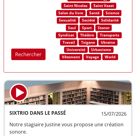
Saint Nicolas
Saint Vaast
Salon du livre
Santé
Science
Sexualité
Société
Solidarité
Soul
Sport
Stoner
Syndicat
Théâtre
Transports
Travail
Tsigane
Ukraine
Université
Urbanisme
Rechercher
Vêtement
Voyage
World
SIXTRIO DANS LE PASSÉ
15/07/2026
Notre stagiaire Justine vous propose une création
sonore.