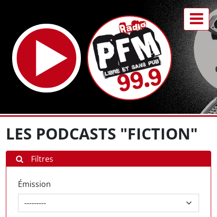
LES PODCASTS "FICTION"
Filtres
Émission