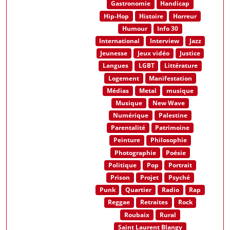
Gastronomie
Handicap
Hip-Hop
Histoire
Horreur
Humour
Info 30
International
Interview
Jazz
Jeunesse
Jeux vidéo
Justice
Langues
LGBT
Littérature
Logement
Manifestation
Médias
Metal
musique
Musique
New Wave
Numérique
Palestine
Parentalité
Patrimoine
Peinture
Philosophie
Photographie
Poésie
Politique
Pop
Portrait
Prison
Projet
Psyché
Punk
Quartier
Radio
Rap
Reggae
Retraites
Rock
Roubaix
Rural
Saint Laurent Blangy