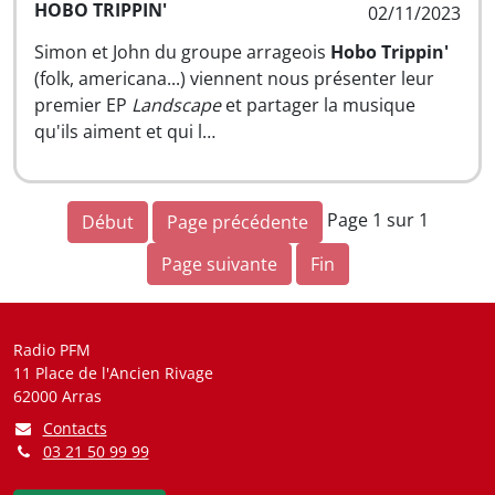
HOBO TRIPPIN'
02/11/2023
Simon et John du groupe arrageois
Hobo Trippin'
(folk, americana...) viennent nous présenter leur
premier EP
Landscape
et partager la musique
qu'ils aiment et qui l…
Page 1 sur 1
Début
Page précédente
Page suivante
Fin
Radio PFM
11 Place de l'Ancien Rivage
62000 Arras
Contacts
03 21 50 99 99