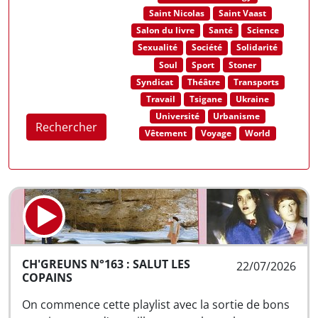
Saint Nicolas
Saint Vaast
Salon du livre
Santé
Science
Sexualité
Société
Solidarité
Soul
Sport
Stoner
Syndicat
Théâtre
Transports
Travail
Tsigane
Ukraine
Université
Urbanisme
Rechercher
Vêtement
Voyage
World
CH'GREUNS N°163 : SALUT LES
22/07/2026
COPAINS
On commence cette playlist avec la sortie de bons