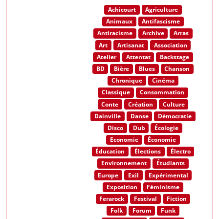
Achicourt
Agriculture
Animaux
Antifascisme
Antiracisme
Archive
Arras
Art
Artisanat
Association
Atelier
Attentat
Backstage
BD
Bière
Blues
Chanson
Chronique
Cinéma
Classique
Consommation
Conte
Création
Culture
Dainville
Danse
Démocratie
Disco
Dub
Écologie
Economie
Économie
Éducation
Élections
Électro
Environnement
Étudiants
Europe
Exil
Expérimental
Exposition
Féminisme
Ferarock
Festival
Fiction
Folk
Forum
Funk