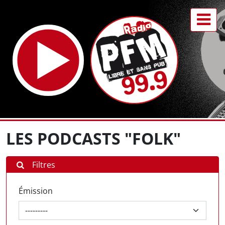
LES PODCASTS "FOLK"
Filtres
Émission