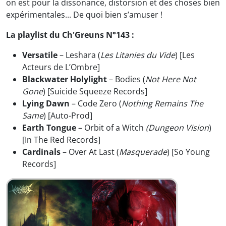
on est pour la dissonance, distorsion et des choses bien
expérimentales... De quoi bien s’amuser !
La playlist du Ch'Greuns N°143 :
Versatile
– Leshara (
Les Litanies du Vide
) [Les
Acteurs de L’Ombre]
Blackwater
Holylight
– Bodies (
Not Here Not
Gone
) [Suicide Squeeze Records]
Lying Dawn
– Code Zero (
Nothing Remains The
Same
) [Auto-Prod]
Earth Tongue
– Orbit of a Witch
(Dungeon Vision
)
[In The Red Records]
Cardinals
– Over At Last (
Masquerade
) [So Young
Records]