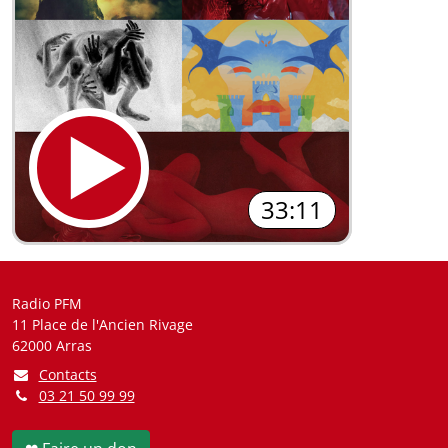
33:11
Radio PFM
11 Place de l'Ancien Rivage
62000 Arras
Contacts
03 21 50 99 99