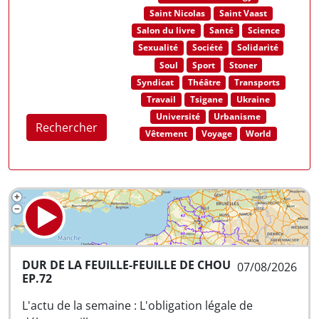
Saint Nicolas
Saint Vaast
Salon du livre
Santé
Science
Sexualité
Société
Solidarité
Soul
Sport
Stoner
Syndicat
Théâtre
Transports
Travail
Tsigane
Ukraine
Université
Urbanisme
Rechercher
Vêtement
Voyage
World
DUR DE LA FEUILLE-FEUILLE DE CHOU
07/08/2026
EP.72
L'actu de la semaine : L'obligation légale de