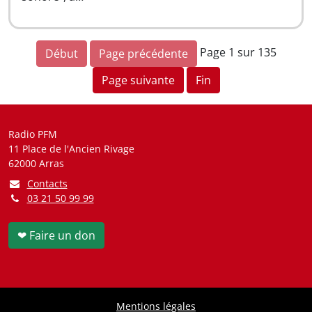
Page 1 sur 135
Début
Page précédente
Page suivante
Fin
Radio PFM
11 Place de l'Ancien Rivage
62000 Arras
Contacts
03 21 50 99 99
❤ Faire un don
Mentions légales