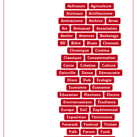
Achicourt
Agriculture
Animaux
Antifascisme
Antiracisme
Archive
Arras
Art
Artisanat
Association
Atelier
Attentat
Backstage
BD
Bière
Blues
Chanson
Chronique
Cinéma
Classique
Consommation
Conte
Création
Culture
Dainville
Danse
Démocratie
Disco
Dub
Écologie
Economie
Économie
Éducation
Élections
Électro
Environnement
Étudiants
Europe
Exil
Expérimental
Exposition
Féminisme
Ferarock
Festival
Fiction
Folk
Forum
Funk