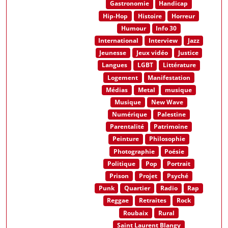
Gastronomie
Handicap
Hip-Hop
Histoire
Horreur
Humour
Info 30
International
Interview
Jazz
Jeunesse
Jeux vidéo
Justice
Langues
LGBT
Littérature
Logement
Manifestation
Médias
Metal
musique
Musique
New Wave
Numérique
Palestine
Parentalité
Patrimoine
Peinture
Philosophie
Photographie
Poésie
Politique
Pop
Portrait
Prison
Projet
Psyché
Punk
Quartier
Radio
Rap
Reggae
Retraites
Rock
Roubaix
Rural
Saint Laurent Blangy