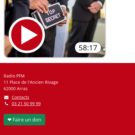
58:17
Radio PFM
11 Place de l'Ancien Rivage
62000 Arras
Contacts
03 21 50 99 99
❤ Faire un don