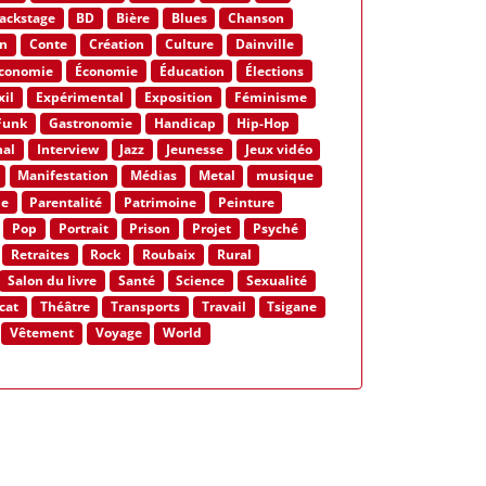
ackstage
BD
Bière
Blues
Chanson
n
Conte
Création
Culture
Dainville
conomie
Économie
Éducation
Élections
xil
Expérimental
Exposition
Féminisme
Funk
Gastronomie
Handicap
Hip-Hop
nal
Interview
Jazz
Jeunesse
Jeux vidéo
Manifestation
Médias
Metal
musique
ne
Parentalité
Patrimoine
Peinture
Pop
Portrait
Prison
Projet
Psyché
Retraites
Rock
Roubaix
Rural
Salon du livre
Santé
Science
Sexualité
cat
Théâtre
Transports
Travail
Tsigane
Vêtement
Voyage
World