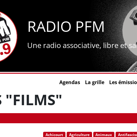
RADIO PFM
Une radio associative, libre et s
Agendas
La grille
Les émissi
 "FILMS"
Achicourt
Agriculture
Animaux
Antifasci