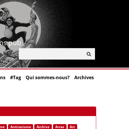
ans pub
ons
#Tag
Qui sommes-nous?
Archives
sme
Antiracisme
Archive
Arras
Art