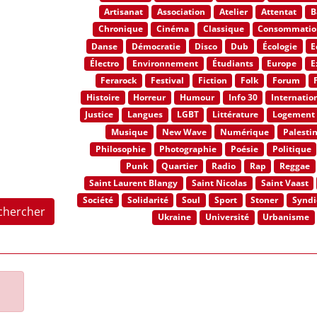
Artisanat
Association
Atelier
Attentat
B
Chronique
Cinéma
Classique
Consommatio
Danse
Démocratie
Disco
Dub
Écologie
E
Électro
Environnement
Étudiants
Europe
E
Ferarock
Festival
Fiction
Folk
Forum
Histoire
Horreur
Humour
Info 30
Internatio
Justice
Langues
LGBT
Littérature
Logement
Musique
New Wave
Numérique
Palesti
Philosophie
Photographie
Poésie
Politique
Punk
Quartier
Radio
Rap
Reggae
Saint Laurent Blangy
Saint Nicolas
Saint Vaast
Société
Solidarité
Soul
Sport
Stoner
Syndi
chercher
Ukraine
Université
Urbanisme