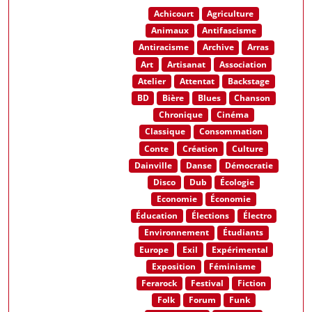
Achicourt
Agriculture
Animaux
Antifascisme
Antiracisme
Archive
Arras
Art
Artisanat
Association
Atelier
Attentat
Backstage
BD
Bière
Blues
Chanson
Chronique
Cinéma
Classique
Consommation
Conte
Création
Culture
Dainville
Danse
Démocratie
Disco
Dub
Écologie
Economie
Économie
Éducation
Élections
Électro
Environnement
Étudiants
Europe
Exil
Expérimental
Exposition
Féminisme
Ferarock
Festival
Fiction
Folk
Forum
Funk