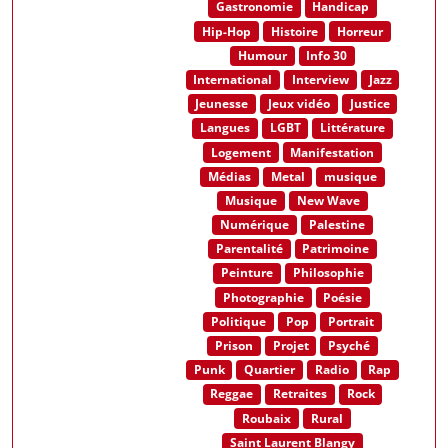
Gastronomie
Handicap
Hip-Hop
Histoire
Horreur
Humour
Info 30
International
Interview
Jazz
Jeunesse
Jeux vidéo
Justice
Langues
LGBT
Littérature
Logement
Manifestation
Médias
Metal
musique
Musique
New Wave
Numérique
Palestine
Parentalité
Patrimoine
Peinture
Philosophie
Photographie
Poésie
Politique
Pop
Portrait
Prison
Projet
Psyché
Punk
Quartier
Radio
Rap
Reggae
Retraites
Rock
Roubaix
Rural
Saint Laurent Blangy