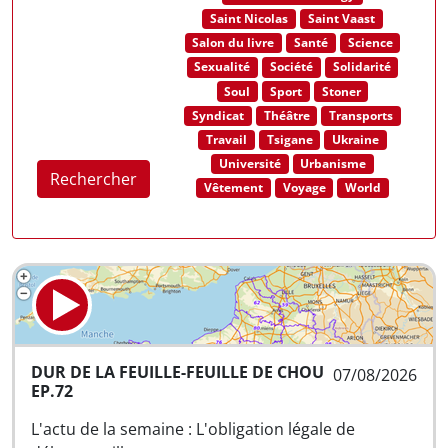
Saint Nicolas
Saint Vaast
Salon du livre
Santé
Science
Sexualité
Société
Solidarité
Soul
Sport
Stoner
Syndicat
Théâtre
Transports
Travail
Tsigane
Ukraine
Université
Urbanisme
Rechercher
Vêtement
Voyage
World
DUR DE LA FEUILLE-FEUILLE DE CHOU
07/08/2026
EP.72
L'actu de la semaine : L'obligation légale de