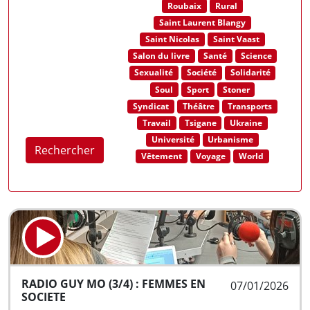
Roubaix
Rural
Saint Laurent Blangy
Saint Nicolas
Saint Vaast
Salon du livre
Santé
Science
Sexualité
Société
Solidarité
Soul
Sport
Stoner
Syndicat
Théâtre
Transports
Travail
Tsigane
Ukraine
Université
Urbanisme
Rechercher
Vêtement
Voyage
World
RADIO GUY MO (3/4) : FEMMES EN
07/01/2026
SOCIETE