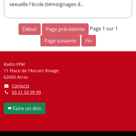
sexuelle l'école (témoignages d…
Page 1 sur 1
Début
Page précédente
Page suivante
Fin
Radio PFM
11 Place de l'Ancien Rivage
62000 Arras
Contacts
03 21 50 99 99
❤ Faire un don