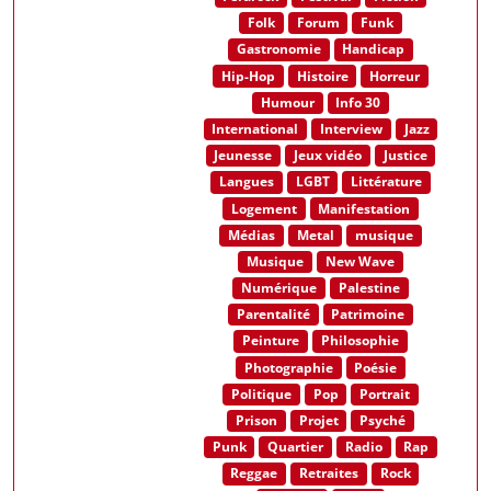
Folk
Forum
Funk
Gastronomie
Handicap
Hip-Hop
Histoire
Horreur
Humour
Info 30
International
Interview
Jazz
Jeunesse
Jeux vidéo
Justice
Langues
LGBT
Littérature
Logement
Manifestation
Médias
Metal
musique
Musique
New Wave
Numérique
Palestine
Parentalité
Patrimoine
Peinture
Philosophie
Photographie
Poésie
Politique
Pop
Portrait
Prison
Projet
Psyché
Punk
Quartier
Radio
Rap
Reggae
Retraites
Rock