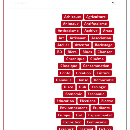
Achicourt
Agriculture
Animaux
Antifascisme
Antiracisme
Archive
Arras
Art
Artisanat
Association
Atelier
Attentat
Backstage
BD
Bière
Blues
Chanson
Chronique
Cinéma
Classique
Consommation
Conte
Création
Culture
Dainville
Danse
Démocratie
Disco
Dub
Écologie
Economie
Économie
Éducation
Élections
Électro
Environnement
Étudiants
Europe
Exil
Expérimental
Exposition
Féminisme
Ferarock
Festival
Fiction