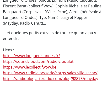
Longueur d'Ondes), Anouk Edmont (Radio Ciboulot),
Florent Barat (collectif Wow), Sophie Richelle et Pauline
Bacquaert (Corps sales//Ville sèche), Alexis (bénévole à
Longueur d'Ondes), Tyb, Namé, Luigi et Pepper
(Mayday, Radio Canut)...
... et quelques petits extraits de tout ce qu'on a pu y
entendre !
Liens :
https://www.longueur-ondes.fr/
https://soundcloud.com/radio-ciboulot
https://www.lecollectifwow.be
https://www.radiola.be/serie/corps-sales-ville-seche/
https://audioblog.arteradio.com/blog/98875/mayday