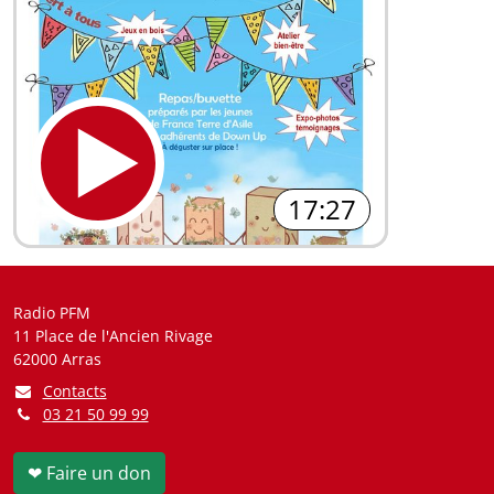
17:27
Radio PFM
11 Place de l'Ancien Rivage
62000 Arras
Contacts
03 21 50 99 99
❤ Faire un don