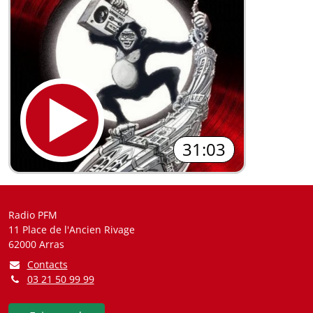
31:03
Radio PFM
11 Place de l'Ancien Rivage
62000 Arras
Contacts
03 21 50 99 99