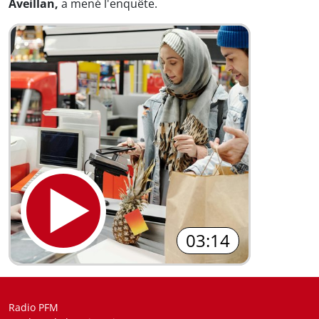
Aveillan,
a mené l'enquête.
03:14
Radio PFM