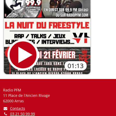
01:13
Radio PFM
11 Place de l'Ancien Rivage
62000 Arras
Contacts
03 21 50 99 99