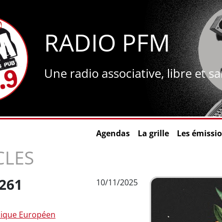
RADIO PFM
Une radio associative, libre et s
Agendas
La grille
Les émissi
CLES
261
10/11/2025
ique Européen