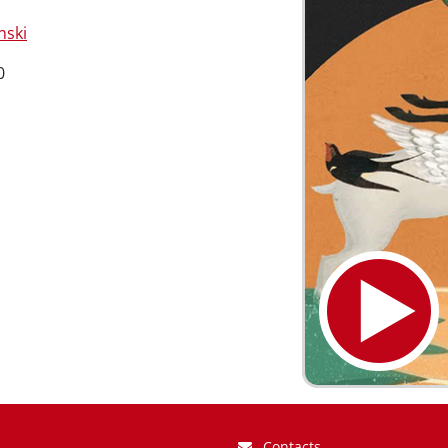
nski
0
Contacts