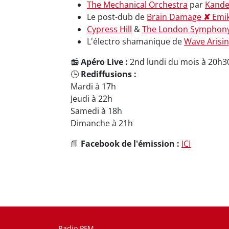
The Mechanical Orchestra
par
Kand
Le post-dub de
Brain Damage
✘
Emik
Cypress Hill
&
The London Symphony
L'électro shamanique de
Wave Arisi
📻
Apéro Live :
2nd lundi du mois à 20h3
🕒
Rediffusions :
Mardi à 17h
Jeudi à 22h
Samedi à 18h
Dimanche à 21h
📘
Facebook de l'émission :
ICI
Radio PFM