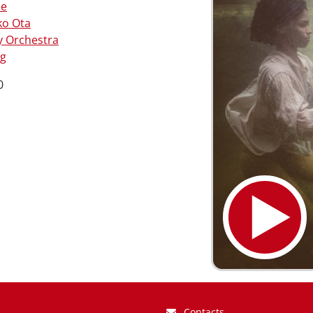
ee
o Ota
 Orchestra
ng
0
Contacts