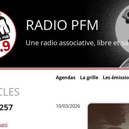
RADIO PFM
Une radio associative, libre et s
Agendas
La grille
Les émissi
CLES
257
10/03/2026
imani