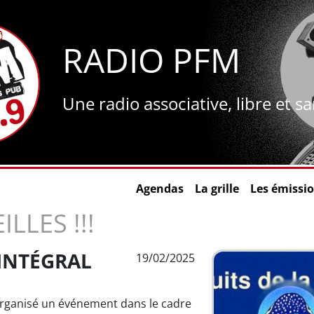
RADIO PFM
Une radio associative, libre et s
Agendas
La grille
Les émissi
LLES !!!
'INTÉGRAL
19/02/2025
 organisé un événement dans le cadre