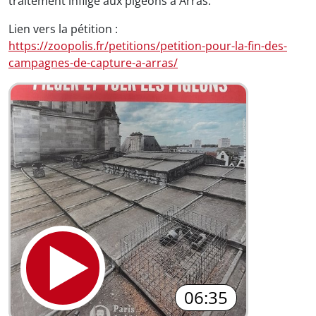
traitement infligé aux pigeons à Arras.
Lien vers la pétition :
https://zoopolis.fr/petitions/petition-pour-la-fin-des-
campagnes-de-capture-a-arras/
06:35