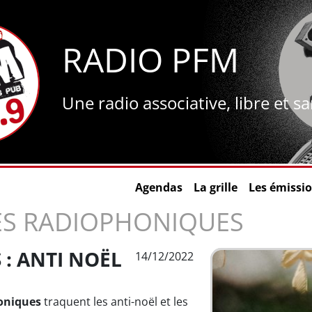
RADIO PFM
Une radio associative, libre et s
Agendas
La grille
Les émissi
IES RADIOPHONIQUES
 : ANTI NOËL
14/12/2022
oniques
traquent les anti-noël et les