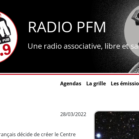
RADIO PFM
Une radio associative, libre et s
Agendas
La grille
Les émissi
28/03/2022
ançais décide de créer le Centre