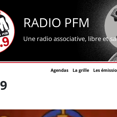
RADIO PFM
Une radio associative, libre et s
Agendas
La grille
Les émissi
9