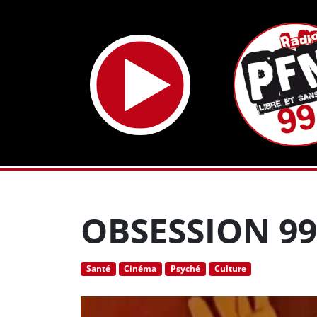
OBSESSION 99
Santé
Cinéma
Psyché
Culture