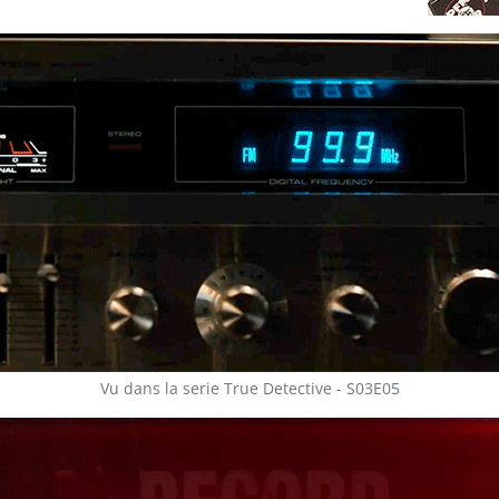
Vu dans la serie True Detective - S03E05