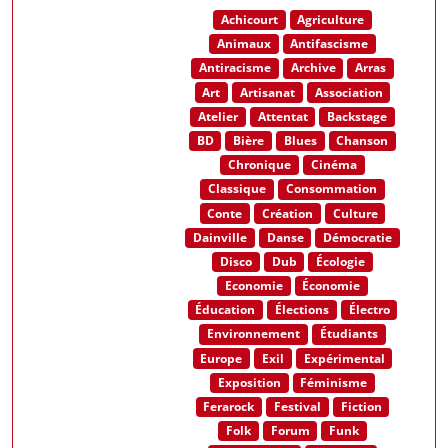
Achicourt
Agriculture
Animaux
Antifascisme
Antiracisme
Archive
Arras
Art
Artisanat
Association
Atelier
Attentat
Backstage
BD
Bière
Blues
Chanson
Chronique
Cinéma
Classique
Consommation
Conte
Création
Culture
Dainville
Danse
Démocratie
Disco
Dub
Écologie
Economie
Économie
Éducation
Élections
Électro
Environnement
Étudiants
Europe
Exil
Expérimental
Exposition
Féminisme
Ferarock
Festival
Fiction
Folk
Forum
Funk