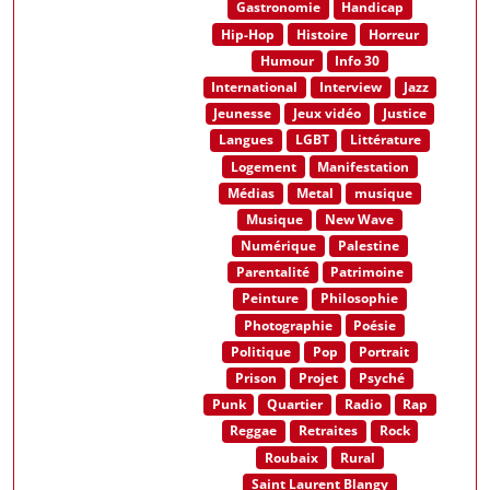
Gastronomie
Handicap
Hip-Hop
Histoire
Horreur
Humour
Info 30
International
Interview
Jazz
Jeunesse
Jeux vidéo
Justice
Langues
LGBT
Littérature
Logement
Manifestation
Médias
Metal
musique
Musique
New Wave
Numérique
Palestine
Parentalité
Patrimoine
Peinture
Philosophie
Photographie
Poésie
Politique
Pop
Portrait
Prison
Projet
Psyché
Punk
Quartier
Radio
Rap
Reggae
Retraites
Rock
Roubaix
Rural
Saint Laurent Blangy