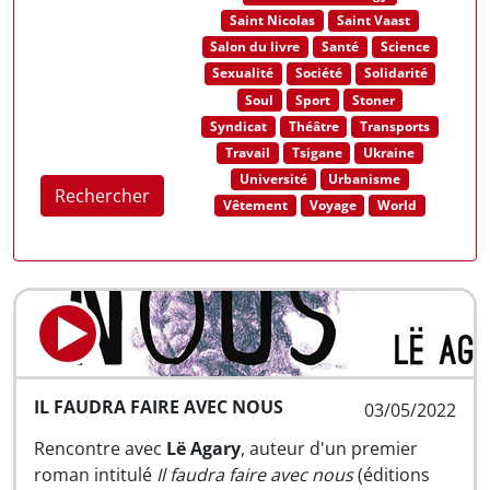
Saint Nicolas
Saint Vaast
Salon du livre
Santé
Science
Sexualité
Société
Solidarité
Soul
Sport
Stoner
Syndicat
Théâtre
Transports
Travail
Tsigane
Ukraine
Université
Urbanisme
Rechercher
Vêtement
Voyage
World
IL FAUDRA FAIRE AVEC NOUS
03/05/2022
Rencontre avec
Lë Agary
, auteur d'un premier
roman intitulé
Il faudra faire avec nous
(éditions